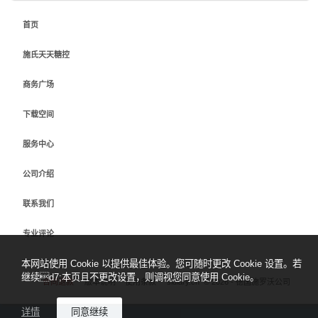
首页
施氏天天糖控
商务广场
下载空间
服务中心
公司介绍
联系我们
专业评论
本网站使用 Cookie 以提供最佳体验。您可随时更改 Cookie 设置。若
继续d7;本页且不更改设置，则调视您同意使用 Cookie。
合同退款
版本说明
使用条款
sidiary.cn
©
2026 - 德国施罗沃公司
详情
同意继续