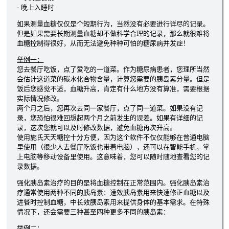
- 晚上入睡时
如果测量血糖仅仅是个短期行为，当然没有必要进行详尽的记录。
但是如果需要长期测量血糖却不做科学合理的记录，那么就很难将
血糖控制得很好，从而无法避免种种可怕的糖尿病并发症！
举例一：
您去餐厅吃饭，点了爱吃的一道菜。作为糖尿病患者，您理所当然
会估计这道菜的碳水化合物含量，计算您需要的胰岛素分量。但是
饭后您感觉不适，血糖升高，肯定有什么地方没有算准，需要根据
实际情况修改。
两个月之后，您再次去同一家餐厅，点了同一道菜。如果没有记
录，您恐怕很难回想起两个月之前发生的误差。如果有详细的记
录，这次您就可以及时修改数据，避免血糖再次升高。
使用施氏天天糖控十分方便，因为这个软件不仅仅能够在普通电脑
里使用（很少人去餐厅吃饭也带着电脑），还可以在智能手机，掌
上电脑等移动设备里使用。这意味着，您可以随时随地查看您的记
录数据。
强化胰岛素治疗的目的是将血糖控制在正常范围内。强化胰岛素治
疗通常使用两种不同的胰岛素：速效胰岛素用来快速修正血糖以及
进餐时控制血糖，中长效胰岛素用来提供身体的基本需求。在特殊
情况下，还会需要三种甚至四种更多不同的胰岛素：
举例二：