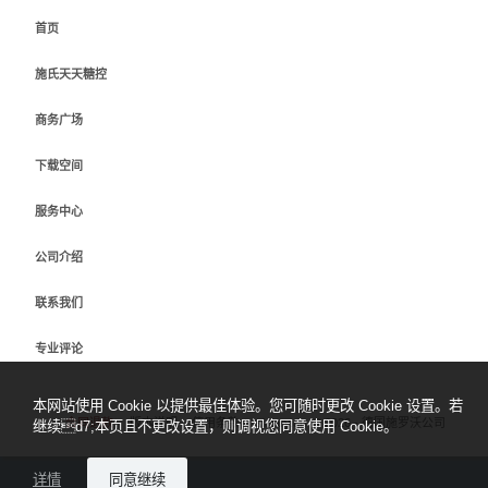
首页
施氏天天糖控
商务广场
下载空间
服务中心
公司介绍
联系我们
专业评论
本网站使用 Cookie 以提供最佳体验。您可随时更改 Cookie 设置。若
合同退款
版本说明
使用条款
sidiary.cn
©
2026 - 德国施罗沃公司
继续d7;本页且不更改设置，则调视您同意使用 Cookie。
详情
同意继续